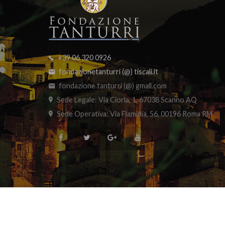
+39 06 320 0926
fondazionetanturri (@) tiscali.it
fondazione.tanturri (@) gmail.com
Sede Legale:
Via Ciorla, 1, 67038 Scanno AQ
Sede Operativa:
Via Flaminia, 56, 00196 Roma RM